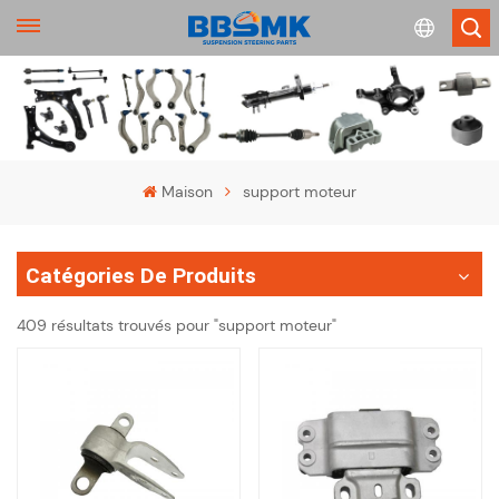
English
français
Maison
support moteur
Deutsch
Catégories De Produits
русский
409 résultats trouvés pour "support moteur"
español
português