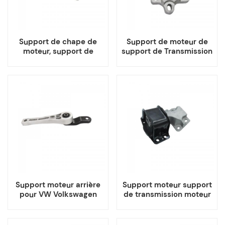
Support de chape de
Support de moteur de
moteur, support de
support de Transmission
moteur pour Tesla
pour voiture VAG VW
modèle S X
Skoda Audi
Support moteur arrière
Support moteur support
pour VW Volkswagen
de transmission moteur
Passat B6 Tiguan Audi
pour Peugeot 307 citroën
C4