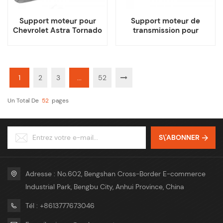
Support moteur pour
Support moteur de
Chevrolet Astra Tornado
transmission pour
Chevy
Chevrolet Optra Suzuki
Forenza Reno
1
2
3
...
52
Un Total De
52
Pages
S\'ABONNER
Adresse : No.602, Bengshan Cross-Border E-commerce
Industrial Park, Bengbu City, Anhui Province, China
Tél : +8613777673046