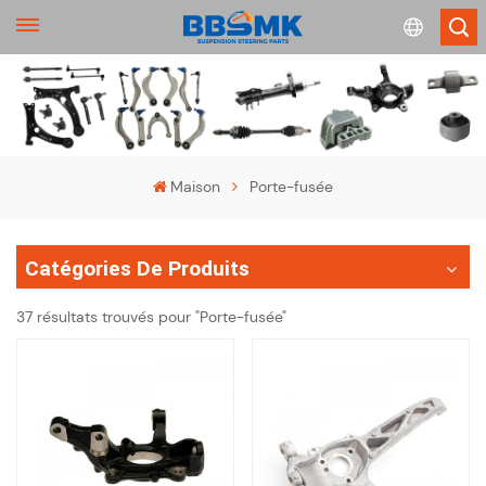
English
français
Maison
Porte-fusée
Deutsch
Catégories De Produits
русский
37 résultats trouvés pour "Porte-fusée"
español
português