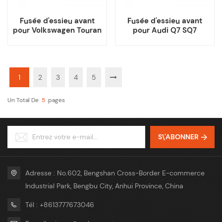
Fusée d'essieu avant
Fusée d'essieu avant
pour Volkswagen Touran
pour Audi Q7 SQ7
Audi Q7
1
2
3
4
5
Un Total De
5
Pages
S\'ABONNER
Adresse : No.602, Bengshan Cross-Border E-commerce
Industrial Park, Bengbu City, Anhui Province, China
Tél : +8613777673046