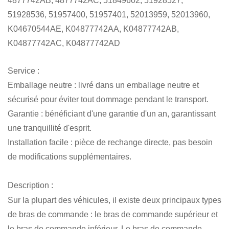
4877742AB, 4877742AC, 51849602, 51928527,
51928536, 51957400, 51957401, 52013959, 52013960,
K04670544AE, K04877742AA, K04877742AB,
K04877742AC, K04877742AD
Service :
Emballage neutre : livré dans un emballage neutre et
sécurisé pour éviter tout dommage pendant le transport.
Garantie : bénéficiant d'une garantie d'un an, garantissant
une tranquillité d'esprit.
Installation facile : pièce de rechange directe, pas besoin
de modifications supplémentaires.
Description :
Sur la plupart des véhicules, il existe deux principaux types
de bras de commande : le bras de commande supérieur et
le bras de commande inférieur. Le bras de commande