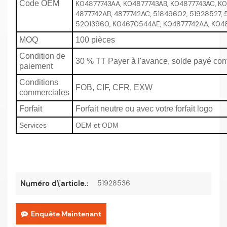
Code OEM
K04877743AA, K04877743AB, K04877743AC, K0
4877742AB, 4877742AC, 51849602, 51928527, 
52013960, K04670544AE, K04877742AA, K04
MOQ
100 pièces
Condition de
30 % TT Payer à l'avance, solde payé cont
paiement
Conditions
FOB, CIF, CFR, EXW
commerciales
Forfait
Forfait neutre ou avec votre forfait logo
Services
OEM et ODM
51928536
Numéro d\'article.:
Enquête Maintenant