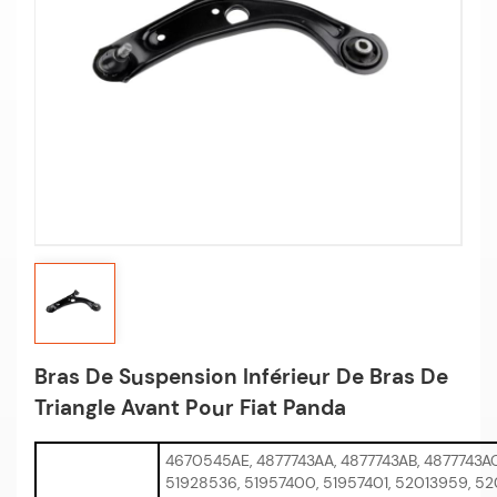
Bras De Suspension Inférieur De Bras De
Triangle Avant Pour Fiat Panda
4670545AE, 4877743AA, 4877743AB, 4877743AC
51928536, 51957400, 51957401, 52013959, 5