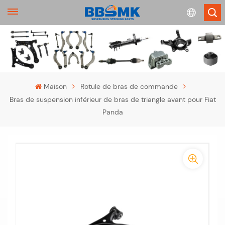
English
français
Maison
Rotule de bras de commande
Bras de suspension inférieur de bras de triangle avant pour Fiat
Deutsch
Panda
русский
-
español
-
português
>