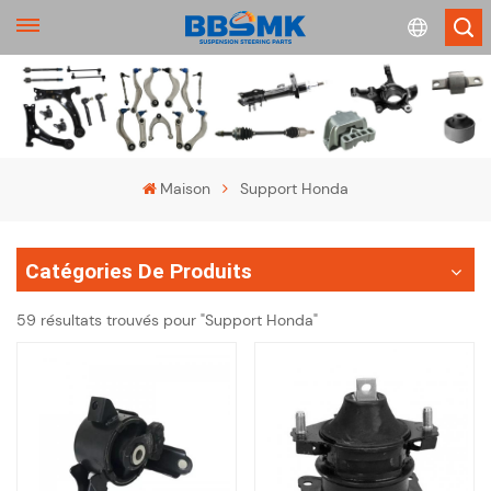
English
français
Maison
Support Honda
Deutsch
Catégories De Produits
русский
59 résultats trouvés pour "Support Honda"
español
português