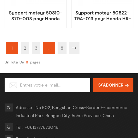
Support moteur 50810-
Support moteur 50822-
S7D-003 pour Honda
T9A-013 pour Honda HR-
CR-V Element
V Fit City
1
2
3
...
8
Un Total De
8
Pages
S\'ABONNER
Adresse : No.602, Bengshan Cross-Border E-commerce
Industrial Park, Bengbu City, Anhui Province, China
Tél : +8613777673046