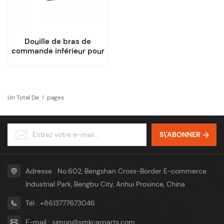
Douille de bras de
commande inférieur pour
Tesla modèle 3 Y
Un Total De
1
Pages
S\'ABONNER
Adresse : No.602, Bengshan Cross-Border E-commerce
Industrial Park, Bengbu City, Anhui Province, China
Tél : +8613777673046
E-mail : simon@smkcarparts.com