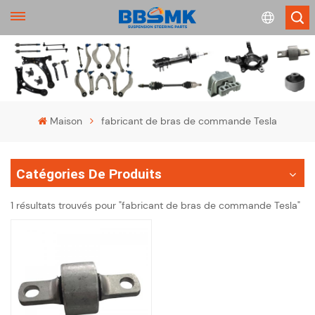
English
français
Maison
fabricant de bras de commande Tesla
Deutsch
Catégories De Produits
русский
1 résultats trouvés pour "fabricant de bras de commande Tesla"
español
português