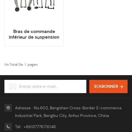
Bras de commande
inférieur de suspension
Chine pour Mercedes
Benz W212 S212
Un Total De
1
Pages
S\'ABONNER
Adresse : No.602, Bengshan Cross-Border E-commerce
Industrial Park, Bengbu City, Anhui Province, China
Tél : +8613777673046