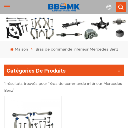
English
français
Maison
Bras de commande inférieur Mercedes Benz
Deutsch
Catégories De Produits
русский
1 résultats trouvés pour "Bras de commande inférieur Mercedes
español
Benz"
português