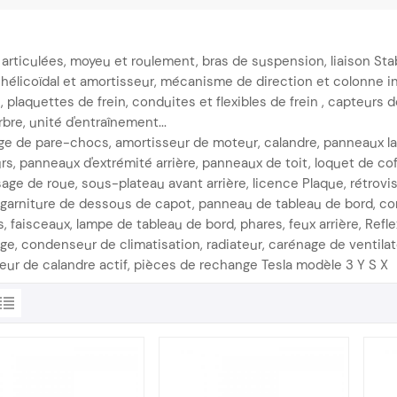
articulées, moyeu et roulement, bras de suspension, liaison Stabar
 hélicoïdal et amortisseur, mécanisme de direction et colonne inf
n, plaquettes de frein, conduites et flexibles de frein , capteurs
bre, unité d'entraînement...
e de pare-chocs, amortisseur de moteur, calandre, panneaux la
urs, panneaux d'extrémité arrière, panneaux de toit, loquet de co
age de roue, sous-plateau avant arrière, licence Plaque, rétrovis
 garniture de dessous de capot, panneau de tableau de bord, cond
, faisceaux, lampe de tableau de bord, phares, feux arrière, Refl
ge, condenseur de climatisation, radiateur, carénage de ventilat
eur de calandre actif, pièces de rechange Tesla modèle 3 Y S X