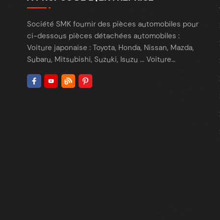
Société SMK fournir des pièces automobiles pour
ci-dessous pièces détachées automobiles :
Voiture japonaise : Toyota, Honda, Nissan, Mazda,
Subaru, Mitsubishi, Suzuki, Isuzu ... Voiture
européenne : BMW, Benz, VW, Audi, Skoda,
Porsche, Maserati, Renault, Peugeot , Citroën, Fiat,
Opel, Land Rover ... Voiture américaine : Tesla, Ford,
Chrysler , Cadillac , Buick , GMC, Chevrolet, Lincoln,
Fiat, Dodge, ... Voiture coréenne : Hyundai, Kia,
Daewoo ... Voiture chinoise : Chery, Geely,
GreatWall, Haval, BYD, Changan, JAC... Nous
fournissons des pièces dans le monde entier :
USA, Canada, Europe, Mexique, Colombie, Corée...
Nous sommes un fournisseur leader pour les
pièces automobiles ci-dessous : Pièces de
suspension et de direction (bras de suspension,
biellette de direction, biellette de stabilisation...)