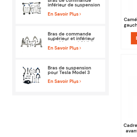
Bras de commande
inférieur de suspension
Chine pour Mercedes
Benz W212 S212
En Savoir Plus
Camér
gauch
Bras de commande
supérieur et inférieur
pour Maserati Ghibli
M157 Pièces
En Savoir Plus
Bras de suspension
pour Tesla Model 3
En Savoir Plus
Cadre 
avan