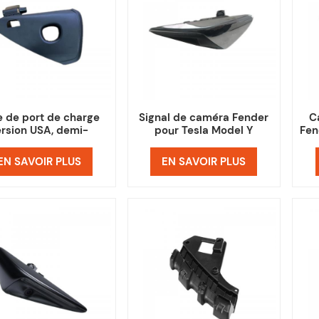
e de port de charge
Signal de caméra Fender
C
ersion USA, demi-
pour Tesla Model Y
Fen
emblage pour Tesla
Model Y
EN SAVOIR PLUS
EN SAVOIR PLUS