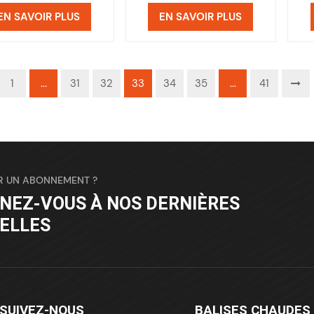
EN SAVOIR PLUS
EN SAVOIR PLUS
1
...
31
32
33
34
35
...
41
R UN ABONNEMENT ?
NEZ-VOUS À NOS DERNIÈRES
ELLES
SUIVEZ-NOUS
BALISES CHAUDES