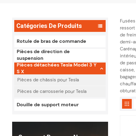
Fusées 
Catégories De Produits
ressort
de frei
Rotule de bras de commande
demi-ar
Carénag
Pièces de direction de
intérie
suspension
de pass
Pièces détachées Tesla Model 3 Y
caisse,
S X
bagages
Pièces de châssis pour Tesla
chauffa
obturat
Pièces de carrosserie pour Tesla
Douille de support moteur