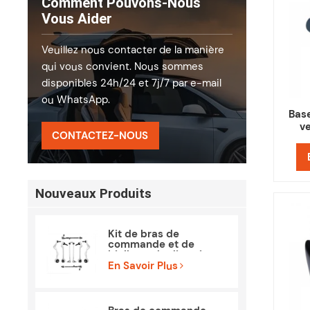
Comment Pouvons-Nous
Vous Aider
Veuillez nous contacter de la manière
qui vous convient. Nous sommes
disponibles 24h/24 et 7j/7 par e-mail
ou WhatsApp.
Bas
v
CONTACTEZ-NOUS
ass
Nouveaux Produits
Kit de bras de
commande et de
biellette de direction
des pièces de
En Savoir Plus
suspension pour BMW
E90 E84