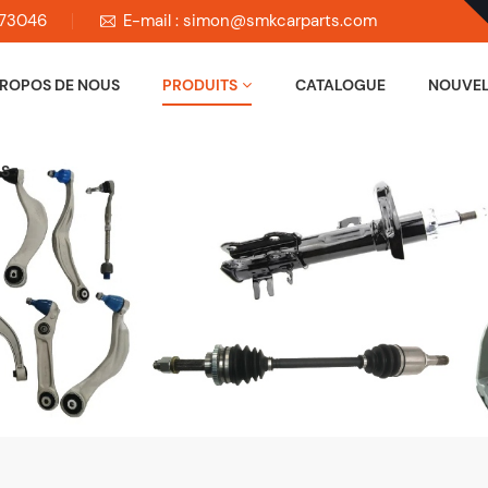
673046
E-mail : simon@smkcarparts.com
PROPOS DE NOUS
PRODUITS
CATALOGUE
NOUVEL
US