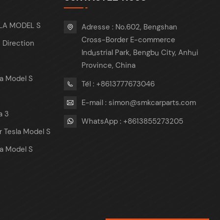
SLA MODEL S
Adresse : No.602, Bengshan
Cross-Border E-commerce
 Direction
Industrial Park, Bengbu City, Anhui
Province, China
a Model S
Tél : +8613777673046
E-mail : simon@smkcarparts.com
a 3
WhatsApp : +8613855273205
 Tesla Model S
a Model S