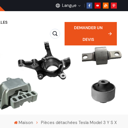
Langue
LES
DEMANDER UN
English
DEVIS
français
Deutsch
русский
español
português
Maison
Pièces détachées Tesla Model 3 Y S X